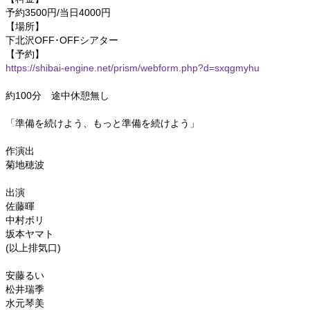
予約3500円/当日4000円
【場所】
下北沢OFF･OFFシアター
【予約】
https://shibai-engine.net/prism/webform.php?d=sxqgmyhu
約100分 途中休憩無し
「準備を続けよう、もっと準備を続けよう」
作演出
菊地穂波
出演
佐藤暉
中村ボリ
坂本ヤマト
(以上排気口)
安藤るい
松井瑞季
水元琴美