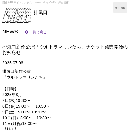
団体WEBサイトシステム - powered by
CoRich舞台芸術！-
T
menu
排気口
o
g
g
l
NEWS
一覧に戻る
e
n
排気口新作公演「ウルトラマリンたち」チケット発売開始の
a
お知らせ
v
i
2025.07.06
g
a
排気口新作公演
t
『ウルトラマリンたち』
i
o
【日時】
n
2025年8月
7日(木)19:30〜
8日(金)15:00〜 19:30〜
9日(土)15:00〜 19:30〜
10日(日)15:00〜 19:30〜
11日(月祝)13:00〜
【料金】